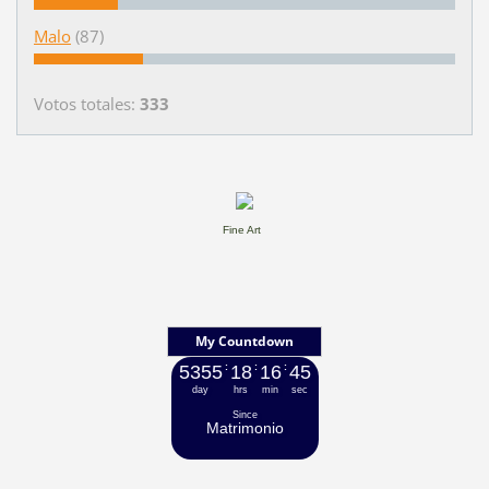
Malo
(87)
Votos totales:
333
Fine Art
My Countdown
5355
:
18
:
16
:
47
day
hrs
min
sec
Since
Matrimonio